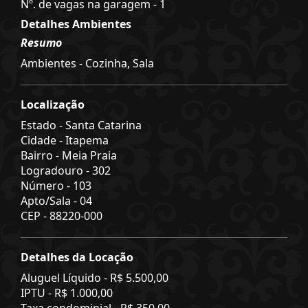
Nº. de vagas na garagem - 1
Detalhes Ambientes
Resumo
Ambientes - Cozinha, Sala
Localização
Estado -
Santa Catarina
Cidade -
Itapema
Bairro -
Meia Praia
Logradouro -
302
Número -
103
Apto/Sala -
04
CEP -
88220-000
Detalhes da Locação
Aluguel Líquido -
R$ 5.500,00
IPTU -
R$ 1.000,00
Taxa condominial -
R$ 350,00