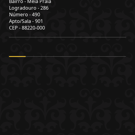
Bairro -
Meia Praia
Logradouro -
286
Número -
490
Apto/Sala -
901
CEP -
88220-000