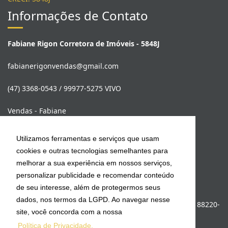
Informações de Contato
Fabiane Rigon Corretora de Imóveis - 5848J
fabianerigonvendas@gmail.com
(47) 3368-0543 / 99977-5275 VIVO
Vendas - Fabiane
(47) 99977-5275
Utilizamos ferramentas e serviços que usam
cookies e outras tecnologias semelhantes para
Locação Anual - Franco Farias
melhorar a sua experiência em nossos serviços,
(47) 99978-9653
personalizar publicidade e recomendar conteúdo
fabianerigonimoveis@gmail.com
de seu interesse, além de protegermos seus
dados, nos termos da LGPD. Ao navegar nesse
Rua 222, 306- Sala 02 - Meia Praia - Itapema - SC - CEP: 88220-
site, você concorda com a nossa
000
Política de Privacidade.