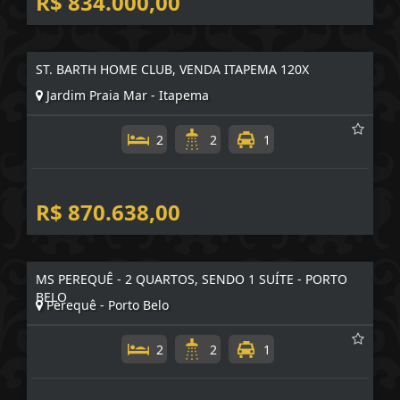
R$ 834.000,00
ST. BARTH HOME CLUB, VENDA ITAPEMA 120X
Jardim Praia Mar - Itapema
2
2
1
R$ 870.638,00
MS PEREQUÊ - 2 QUARTOS, SENDO 1 SUÍTE - PORTO
BELO
Perequê - Porto Belo
2
2
1