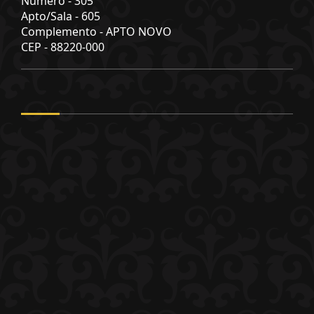
Número -
305
Apto/Sala -
605
Complemento -
APTO NOVO
CEP -
88220-000