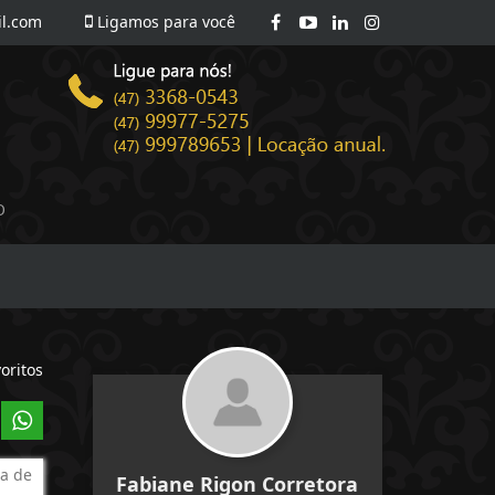
l.com
Ligamos para você
O
oritos
a de
Fabiane Rigon Corretora