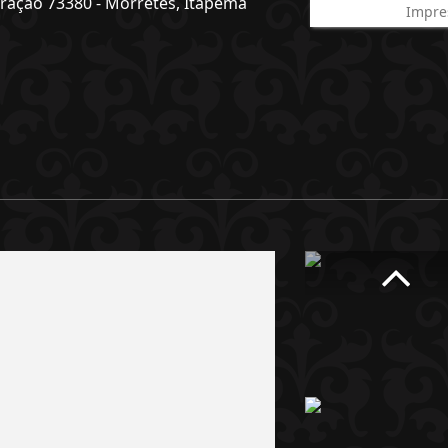
oração 73380 - Morretes, Itapema
Impre