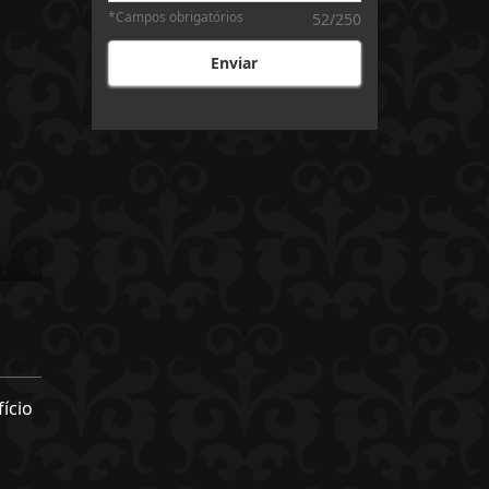
*Campos obrigatórios
52/250
Enviar
ício