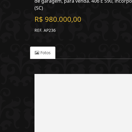
de garagem, para venda. 406 E 590, incorp
(SC)
R$ 980.000,00
REF. AP236
Fotos