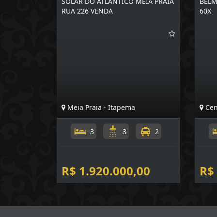
SOLAR DO ATLANTICO MEIA PRAIA
BELM
RUA 226 VENDA
60X
Meia Praia - Itapema
Cen
3
3
2
R$ 1.920.000,00
R$