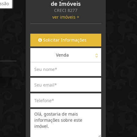
de Imóveis
ssão
CRECI 8277
ver imóveis +
Solicitar Informações
Venda
Mensagem: