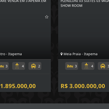
ARE VENDA EM ITAPEMA EM
PLENILUNI 03 SUÍTES 03 VAG
SHOW ROOM
tro - Itapema
Meia Praia - Itapema
3
4
2
3
4
 1.895.000,00
R$ 3.000.000,00