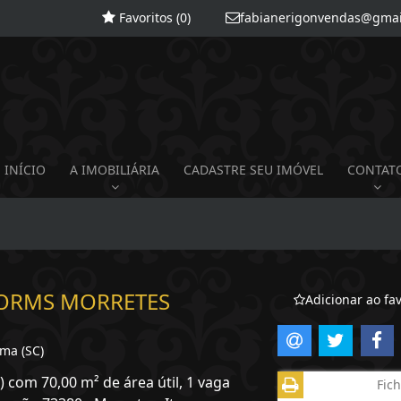
Favoritos (
0
)
fabianerigonvendas@gmai
INÍCIO
A IMOBILIÁRIA
CADASTRE SEU IMÓVEL
CONTAT
DORMS MORRETES
Adicionar ao fav
ema (SC)
) com 70,00 m² de área útil, 1 vaga
Fich