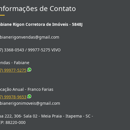
nformações de Contato
abiane Rigon Corretora de Imóveis - 5848J
abianerigonvendas@gmail.com
7) 3368-0543 / 99977-5275 VIVO
endas - Fabiane
7) 99977-5275
cação Anual - Franco Farias
7) 99978-9653
abianerigonimoveis@gmail.com
a 222, 306- Sala 02 - Meia Praia - Itapema - SC -
EP: 88220-000