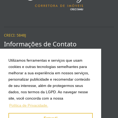
CRECI: 5848J
Informações de Contato
Fabiane Rigon Corretora de Imóveis - 5848J
Utilizamos ferramentas e serviços que usam
cookies e outras tecnologias semelhantes para
fabianerigonvendas@gmail.com
melhorar a sua experiência em nossos serviços,
personalizar publicidade e recomendar conteúdo
(47) 3368-0543 / 99977-5275 VIVO
de seu interesse, além de protegermos seus
dados, nos termos da LGPD. Ao navegar nesse
Vendas - Fabiane
site, você concorda com a nossa
(47) 99977-5275
Política de Privacidade.
Locação Anual - Franco Farias