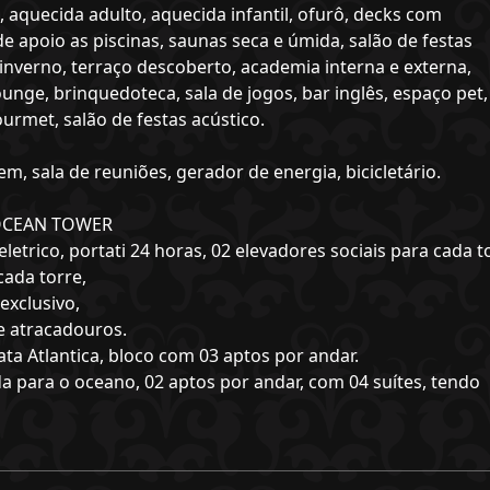
 aquecida adulto, aquecida infantil, ofurô, decks com
e apoio as piscinas, saunas seca e úmida, salão de festas
e inverno, terraço descoberto, academia interna e externa,
ounge, brinquedoteca, sala de jogos, bar inglês, espaço pet,
urmet, salão de festas acústico.
m, sala de reuniões, gerador de energia, bicicletário.
 OCEAN TOWER
trico, portati 24 horas, 02 elevadores sociais para cada t
cada torre,
exclusivo,
 e atracadouros.
ta Atlantica, bloco com 03 aptos por andar.
da para o oceano, 02 aptos por andar, com 04 suítes, tendo