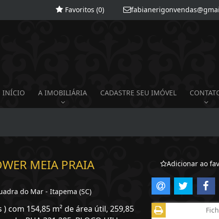
Favoritos (
0
)
fabianerigonvendas@gmai
INÍCIO
A IMOBILIÁRIA
CADASTRE SEU IMÓVEL
CONTAT
OWER MEIA PRAIA
Adicionar ao fav
adra do Mar - Itapema (SC)
 ) com 154,85 m² de área útil, 259,85
Fich