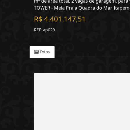
m² de área total, 2 vagas de garagem, par
TOWER - Meia Praia Quadra do Mar, Itapema
R$ 4.401.147,51
REF. ap029
Fotos