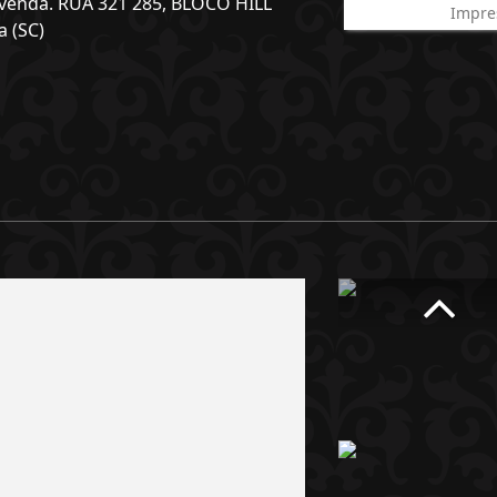
a venda. RUA 321 285, BLOCO HILL
Impre
 (SC)