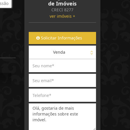
de Imóveis
ssão
CRECI 8277
ver imóveis +
Solicitar Informações
Venda
Mensagem: