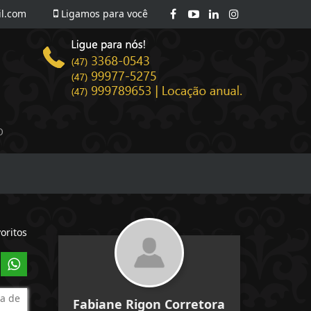
l.com
Ligamos para você
O
oritos
a de
Fabiane Rigon Corretora