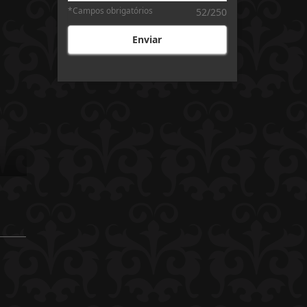
*Campos obrigatórios
52/250
Enviar