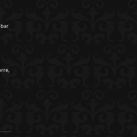
 bar
orre,