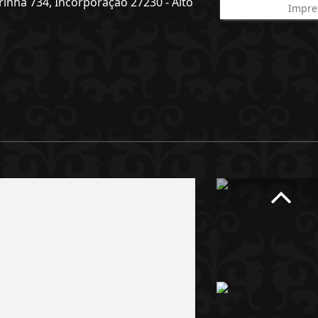
nha 734, Incorporação 27230 - Alto
Impre