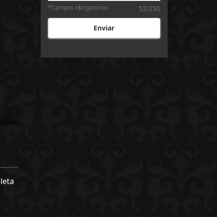
*Campos obrigatórios
52/250
Enviar
leta