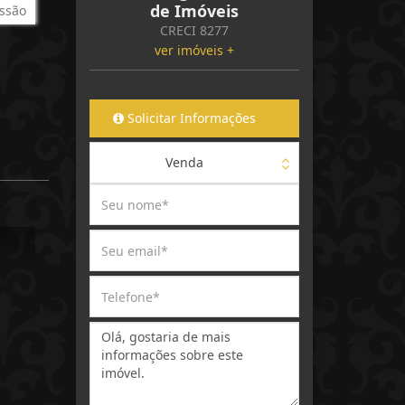
de Imóveis
ssão
CRECI 8277
ver imóveis +
Solicitar Informações
Venda
Mensagem: