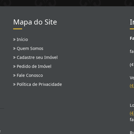
Mapa do Site
I
F
Início
Quem Somos
f
Cadastre seu Imóvel
(4
Pedido de Imóvel
Fale Conosco
V
Política de Privacidade
(4
Lo
(4
f
e
Ru