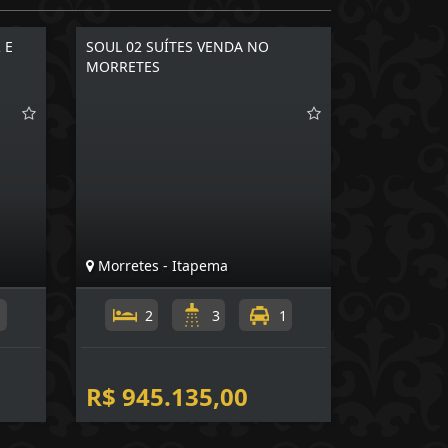
 E
SOUL 02 SUÍTES VENDA NO
MORRETES
Morretes - Itapema
1
2
3
1
R$ 945.135,00