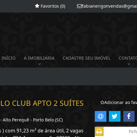
Favoritos (
0
)
fabianerigonvendas@gmai
INÍCIO
A IMOBILIÁRIA
CADASTRE SEU IMÓVEL
CONTAT
O CLUB APTO 2 SUÍTES
Adicionar ao fav
Alto Perequê - Porto Belo (SC)
 ) com 91,23 m² de área útil, 2 vagas
Fich