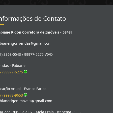
nformações de Contato
abiane Rigon Corretora de Imóveis - 5848J
abianerigonvendas@gmail.com
7) 3368-0543 / 99977-5275 VIVO
endas - Fabiane
7) 99977-5275
cação Anual - Franco Farias
7) 99978-9653
abianerigonimoveis@gmail.com
a 222, 306- Sala 02 - Meia Praia - Itapema - SC -