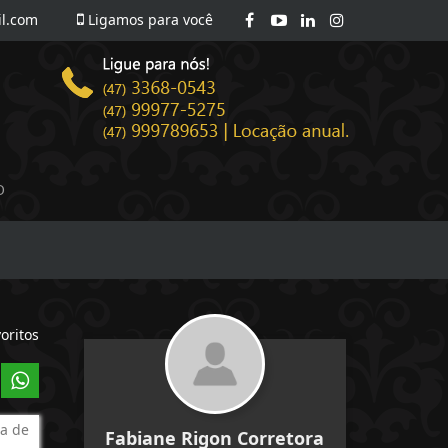
l.com
Ligamos para você
O
oritos
a de
Fabiane Rigon Corretora