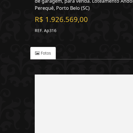
de garagem, para venda. Loteamento Andori
Perequê, Porto Belo (SC)
R$ 1.926.569,00
REF. Ap316
Fotos