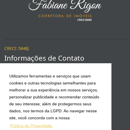
CRECI: 5848J
Informações de Contato
Fabiane Rigon Corretora de Imóveis - 5848J
Utilizamos ferramentas e serviços que usam
cookies e outras tecnologias semelhantes para
fabianerigonvendas@gmail.com
melhorar a sua experiência em nossos serviços,
personalizar publicidade e recomendar conteúdo
(47) 3368-0543 / 99977-5275 VIVO
de seu interesse, além de protegermos seus
dados, nos termos da LGPD. Ao navegar nesse
Vendas - Fabiane
site, você concorda com a nossa
(47) 99977-5275
Política de Privacidade.