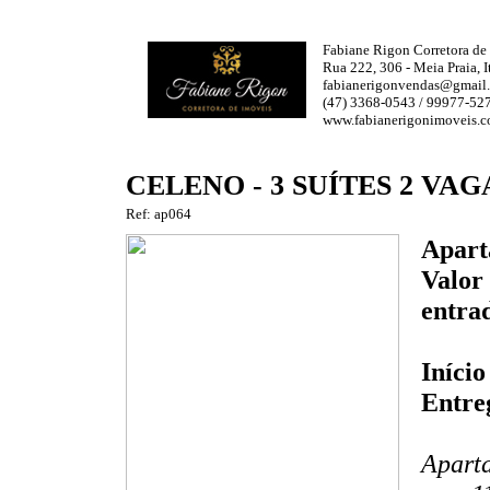
Fabiane Rigon Corretora de
Rua 222, 306 - Meia Praia,
fabianerigonvendas@gmail
(47) 3368-0543 / 99977-5
www.fabianerigonimoveis.
CELENO - 3 SUÍTES 2 VAG
Ref: ap064
Apart
Valor
entra
Iníci
Entre
Aparta