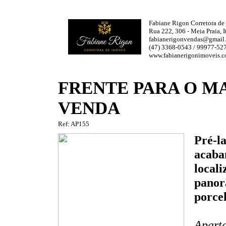
Fabiane Rigon Corretora de
Rua 222, 306 - Meia Praia,
fabianerigonvendas@gmail
(47) 3368-0543 / 99977-5
www.fabianerigonimoveis.
FRENTE PARA O MA
VENDA
Ref: AP155
Pré-l
acabam
locali
panor
porcel
Aparta