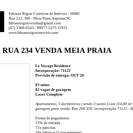
Fabiane Rigon Corretora de Imóveis - 5848J
Rua 222, 306 - Meia Praia, Itapema/SC
fabianerigonvendas@gmail.com
(47) 3368-0543 / 99977-5275 VIVO
www.fabianerigonimoveis.com
 RUA 234 VENDA MEIA PRAIA
Le Voyage Residence
Incorporação: 71122
Previsão de entrega: OUT 26
03 suítes
02 vagas de garagem
Lazer Completo
Apartamento, 3 dormitórios ( sendo 3 suítes ) com 114,00 m² 
garagem, para venda. Rua 266 350, incorporação 71122 - M
Forma de pagamento:
15% de entrada
72x parcelas
10x reforços (1 por semestre)