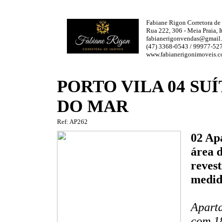
Fabiane Rigon Corretora de
Rua 222, 306 - Meia Praia,
fabianerigonvendas@gmail
(47) 3368-0543 / 99977-5
www.fabianerigonimoveis.
PORTO VILA 04 SU
DO MAR
Ref: AP262
02 Ap
área 
revest
medido
Aparta
com 18